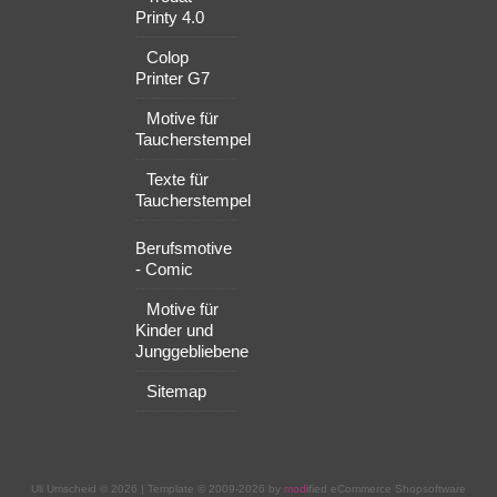
Printy 4.0
Colop
Printer G7
Motive für
Taucherstempel
Texte für
Taucherstempel
Berufsmotive
- Comic
Motive für
Kinder und
Junggebliebene
Sitemap
Uli Umscheid © 2026 | Template © 2009-2026 by
mod
ified eCommerce Shopsoftware