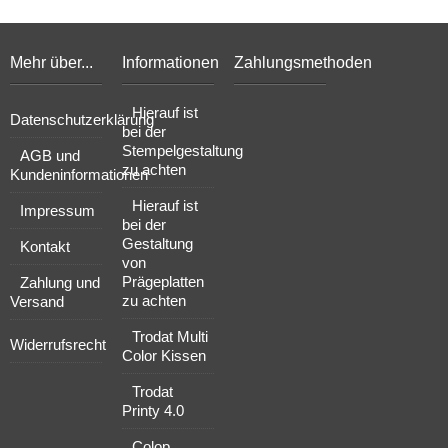
Mehr über...
Informationen
Zahlungsmethoden
Hierauf ist
Datenschutzerklärung
bei der
Stempelgestaltung
AGB und
zu achten
Kundeninformationen
Hierauf ist
Impressum
bei der
Gestaltung
Kontakt
von
Prägeplatten
Zahlung und
zu achten
Versand
Trodat Multi
Widerrufsrecht
Color Kissen
Trodat
Printy 4.0
Colop