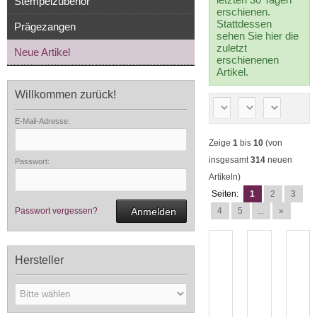
Stempelzubehör
erschienen.
Stattdessen
Prägezangen
sehen Sie hier die
zuletzt
Neue Artikel
erschienenen
Artikel.
Willkommen zurück!
E-Mail-Adresse:
Zeige
1
bis
10
(von
insgesamt
314
neuen
Passwort:
Artikeln)
Seiten:
1
2
3
Passwort vergessen?
Anmelden
4
5
...
»
Hersteller