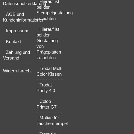
Hierauf ist
Datenschutzerklärung
bei der
Stempelgestaltung
AGB und
zu achten
Kundeninformationen
Hierauf ist
Impressum
bei der
Gestaltung
Kontakt
von
Prägeplatten
Zahlung und
zu achten
Versand
Trodat Multi
Widerrufsrecht
Color Kissen
Trodat
Printy 4.0
Colop
Printer G7
Motive für
Taucherstempel