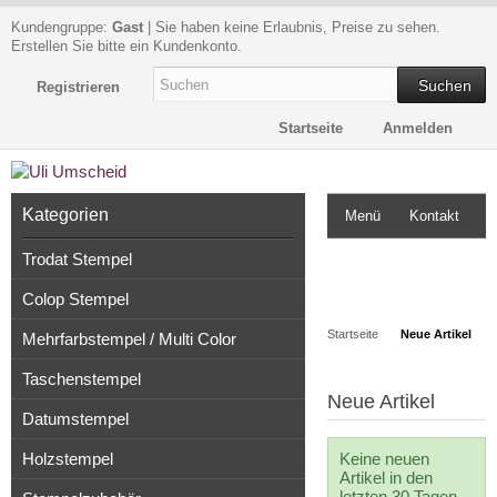
Kundengruppe:
Gast
| Sie haben keine Erlaubnis, Preise zu sehen.
Erstellen Sie bitte ein Kundenkonto.
Suchen
Registrieren
Startseite
Anmelden
Kategorien
Menü
Kontakt
Trodat Stempel
Impressum
Colop Stempel
Kasse
Startseite
Neue Artikel
Mehrfarbstempel / Multi Color
Taschenstempel
Neue Artikel
Datumstempel
Holzstempel
Keine neuen
Artikel in den
letzten 30 Tagen