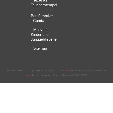
Texte für
Taucherstempel
Berufsmotive
- Comic
Motive für
Kinder und
Junggebliebene
Sitemap
Uli Umscheid © 2026 | Template © 2009-2026 by
mod
ified eCommerce Shopsoftware
mod
ified eCommerce Shopsoftware © 2009-2026