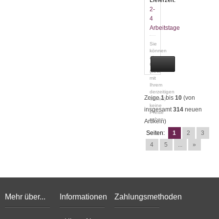
Lieferzeit:
4,
19
2-
x
4
13
Arbeitstage
cm
(190
Sie
x
können
130
als
mm)
Gast
(bzw.
mit
Ihrem
derzeitigen
Zeige
1
bis
10
(von
Status)
keine
insgesamt
314
neuen
Preise
sehen.
Artikeln)
Seiten:
1
2
3
4
5
...
»
Mehr über...
Informationen
Zahlungsmethoden